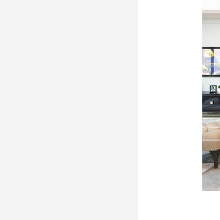
"Ngôi nhà là tổ ấm, chốn bình yên của
mỗi gia đình. Về mặt tài chính, đó cũng
là khoản tiêu lớn nhất của mỗi người.
Do đó ai cũng sẽ cân nhắc rất nhiều
khi lựa chọn đơn vị thi công, xây dựng
ngôi nhà cho mình.
Gia đình tôi may mắn được giới thiệu
tới ID studio. Trong suốt quá trình làm
việc, các bạn đã lắng nghe vợ chồng
tôi hào hứng mô tả về căn hộ mình
muốn sống.
“Chiều lòng” và tư vấn cho tôi với
những sở thích, yêu cầu rất tỉ mỉ, chi li
của tôi.
Nghiêm túc và cẩn trọng trong thi công
để đạt chất lượng và tiết kiệm .
Cùng tôi lựa chọn từ những mẫu gỗ,
màu vân, cái tay nắm tủ, đi cắt từng
viên gạch ốp lát cho vừa vặn....
Những điều ấy tôi làm tôi rất hài lòng
và hoàn toàn yên tâm khi giao phó
công trình cho các bạn.
Thành quả là tổ ấm trong mơ đã thành