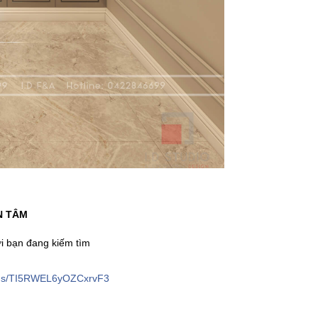
N TÂM
ơi bạn đang kiếm tìm
orms/TI5RWEL6yOZCxrvF3