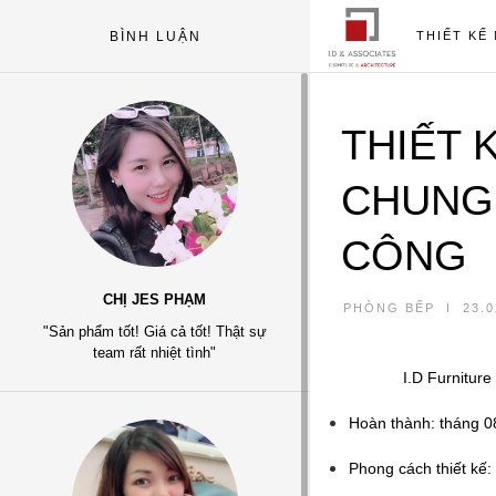
BÌNH LUẬN
THIẾT KẾ
THIẾT 
CHUNG 
CÔNG
CHỊ JES PHẠM
PHÒNG BẾP
I
23.0
"Sản phẩm tốt! Giá cả tốt! Thật sự
team rất nhiệt tình"
I.D Furniture
Hoàn thành: tháng 0
Phong cách thiết kế: