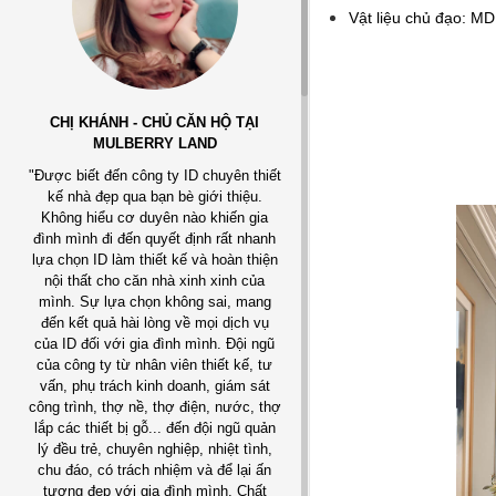
Vật liệu chủ đạo: MD
CHỊ KHÁNH - CHỦ CĂN HỘ TẠI
MULBERRY LAND
"Được biết đến công ty ID chuyên thiết
kế nhà đẹp qua bạn bè giới thiệu.
Không hiểu cơ duyên nào khiến gia
đình mình đi đến quyết định rất nhanh
lựa chọn ID làm thiết kế và hoàn thiện
nội thất cho căn nhà xinh xinh của
mình. Sự lựa chọn không sai, mang
đến kết quả hài lòng về mọi dịch vụ
của ID đối với gia đình mình. Đội ngũ
của công ty từ nhân viên thiết kế, tư
vấn, phụ trách kinh doanh, giám sát
công trình, thợ nề, thợ điện, nước, thợ
lắp các thiết bị gỗ... đến đội ngũ quản
lý đều trẻ, chuyên nghiệp, nhiệt tình,
chu đáo, có trách nhiệm và để lại ấn
tượng đẹp với gia đình mình. Chất