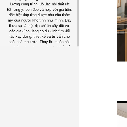
lượng công trình, đồ đạc nội thất rất
tốt, ưng ý, bền đẹp và hợp với giá tiền,
đặc biệt đáp ứng được nhu cầu thẩm
mỹ của người khó tính như mình. Đây
thực sự là một địa chỉ tin cậy đối với
các gia đình đang có dự định tìm đối
tác xây dựng, thiết kế và tư vấn cho
ngôi nhà mơ ước. Thay lời muốn nói,
một lần nữa cảm ơn công ty thiết kế
nhà đẹp ID."
CHỊ THU - CHỦ CĂN HỘ TẠI
MANDARIN GARDEN