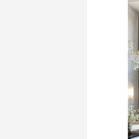
hiện thực, hình ảnh ngôi nhà y chang
như 3D, chi phí được kiểm soát tốt,
tiến độ đúng cam kết.
Cảm ơn Dương - người phụ tá cần
mẫn. Cảm ơn Hoàng, Hùng - người tư
vấn, giúp đỡ nhiệt tình.
Và các anh em trong ID team thật
nhiều !!
Chắc chắn sẽ giới thiệu người thân,
bạn bè tới ID. Chúc công ty ngày càng
phát đạt"