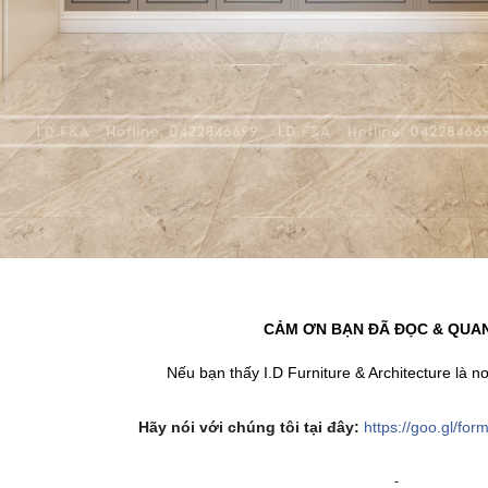
CẢM ƠN BẠN ĐÃ ĐỌC & QUA
Nếu bạn thấy I.D Furniture & Architecture là n
Hãy nói với chúng tôi tại đây:
https://goo.gl/f
-