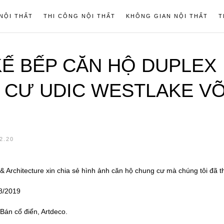
 NỘI THẤT
THI CÔNG NỘI THẤT
KHÔNG GIAN NỘI THẤT
T
KẾ BẾP CĂN HỘ DUPLEX
CƯ UDIC WESTLAKE VÕ
2.20
 & Architecture xin chia sẻ hình ảnh căn hộ chung cư mà chúng tôi đã 
8/2019
 Bán cổ điển, Artdeco.